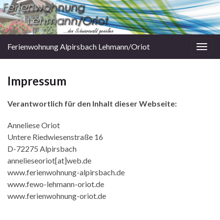
Ferienwohnung Alpirsbach Lehmann/Oriot
Togg
navig
Impressum
Verantwortlich für den Inhalt dieser Webseite:
Anneliese Oriot
Untere Riedwiesenstraße 16
D-72275 Alpirsbach
annelieseoriot[at]web.de
www.ferienwohnung-alpirsbach.de
www.fewo-lehmann-oriot.de
www.ferienwohnung-oriot.de